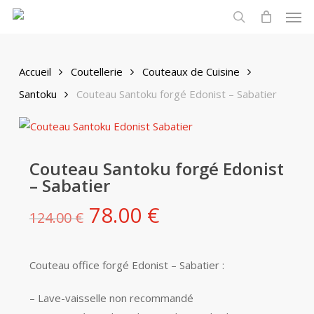
Men
Skip
to
search
main
content
Accueil
Coutellerie
Couteaux de Cuisine
Santoku
Couteau Santoku forgé Edonist – Sabatier
Couteau Santoku forgé Edonist
– Sabatier
Le
Le
78.00
€
124.00
€
prix
prix
initial
actuel
Couteau office forgé Edonist – Sabatier :
était :
est :
124.00 €.
78.00 €.
– Lave-vaisselle non recommandé