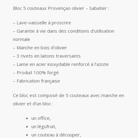
initial
actuel
Bloc 5 couteaux Provençao olivier – Sabatier :
était :
est :
628.00 €.
375.90 €.
– Lave-vaisselle à proscrire
– Garantie à vie dans des conditions d’utilisation
normale
– Manche en bois d’olivier
– 3 rivets en laitons traversants
– Lame en acier inoxydable renforcé à l’azote
– Produit 100% forgé
– Fabrication française
Ce bloc est composé de 5 couteaux avec manche en
olivier et d’un bloc :
un office,
un légufruit,
un couteau à découper,