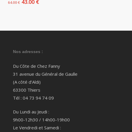
Le
Le
43.00
€
64.00
€
prix
prix
initial
actuel
était :
est :
64.00 €.
43.00 €.
Nos adresses :
Du Côte de Chez Fanny
31 avenue du Général de Gaulle
(A côté d’Aldi)
63300 Thiers
Tél : 04 73 94 74 09
Du Lundi au Jeudi :
9h00-12h30 / 14h00-19h00
Le Vendredi et Samedi :