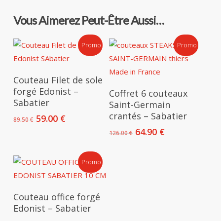
Vous Aimerez Peut-Être Aussi…
Promo !
Promo !
Ajouter Au Panier
Couteau Filet de sole
Ajouter Au Panier
forgé Edonist –
Coffret 6 couteaux
Sabatier
Saint-Germain
crantés – Sabatier
Le
Le
59.00
€
89.50
€
prix
prix
Le
Le
64.90
€
126.00
€
initial
actuel
prix
prix
était :
est :
initial
actuel
89.50 €.
59.00 €.
Promo !
était :
est :
126.00 €.
64.90 €.
Ajouter Au Panier
Couteau office forgé
Edonist – Sabatier