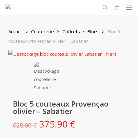
Men
Skip
to
search
main
content
Accueil
Coutellerie
Coffrets et Blocs
Bloc 5
couteaux Provençao olivier – Sabatier
Bloc 5 couteaux Provençao
olivier – Sabatier
Le
Le
375.90
€
628.00
€
prix
prix