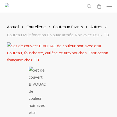
Men
Skip
to
search
main
content
Accueil
Coutellerie
Couteaux Pliants
Autres
Couteau Multifonction Bivouac armée Noir avec Etui – TB