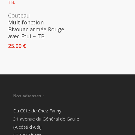
Ajouter Au Panier
Couteau
Multifonction
Bivouac armée Rouge
avec Etui – TB
25.00
€
Nos adresses :
Du Côte de Chez Fanny
31 avenue du Général de Gaulle
(A côté d’Aldi)