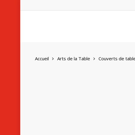
Skip
to
main
content
Accueil
Arts de la Table
Couverts de tabl