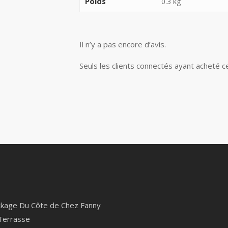
Poids
0.3 kg
Il n’y a pas encore d’avis.
Seuls les clients connectés ayant acheté ce 
kage Du Côte de Chez Fanny
Terrasse