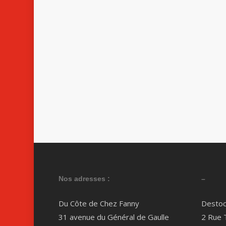
Nos adresses :
–
Du Côte de Chez Fanny
Destoc
31 avenue du Général de Gaulle
2 Rue 