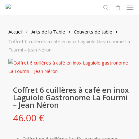
Men
Skip
to
search
main
content
Accueil
Arts de la Table
Couverts de table
Coffret 6 cuillères à café en inox Laguiole Gastronome La
Fourmi – Jean Néron
Coffret 6 cuillères à café en inox
Laguiole Gastronome La Fourmi
– Jean Néron
46.00
€
Coffret de 6 cuillères à café Laguiole gamme