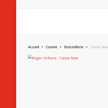
Skip
to
main
content
Accueil
Cuisine
Boissellerie
Casse Noi