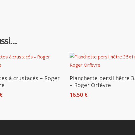
ussi…
Ajouter Au Panier
Ajouter Au Panier
tes à crustacés – Roger
Planchette persil hêtre 
re
– Roger Orfèvre
€
16.50
€