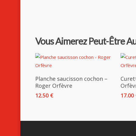
Vous Aimerez Peut-Être A
Ajouter Au Panier
Planche saucisson cochon –
Curet
Roger Orfèvre
Orfèv
12.50
€
17.00