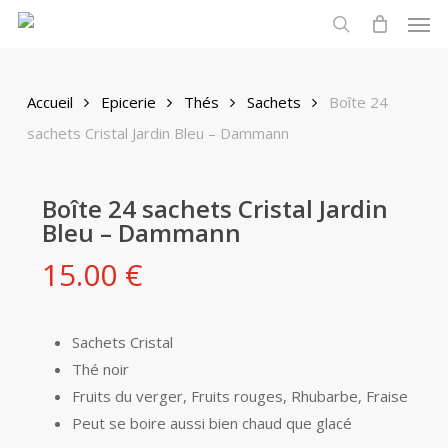
Men
Skip
to
search
main
content
Accueil
Epicerie
Thés
Sachets
Boîte 24
sachets Cristal Jardin Bleu – Dammann
Boîte 24 sachets Cristal Jardin
Bleu – Dammann
15.00
€
Sachets Cristal
Thé noir
Fruits du verger, Fruits rouges, Rhubarbe, Fraise
Peut se boire aussi bien chaud que glacé