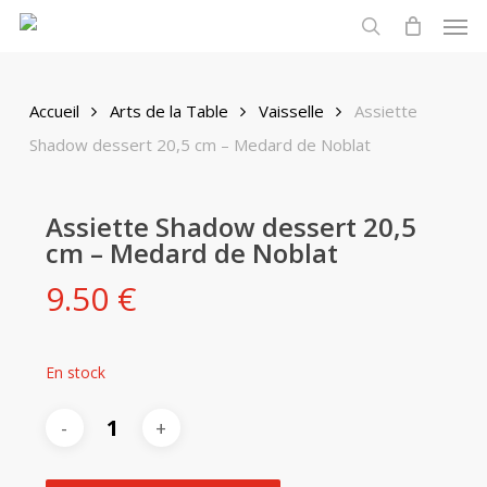
Men
Skip
to
search
main
content
Accueil
Arts de la Table
Vaisselle
Assiette
Shadow dessert 20,5 cm – Medard de Noblat
Assiette Shadow dessert 20,5
cm – Medard de Noblat
9.50
€
En stock